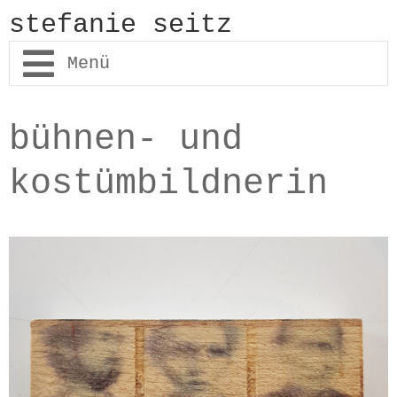
stefanie seitz
aktuelles
bühnen- und
bühnenbild
kostümbildnerin
kostümbild
malerei
vita
kontakt